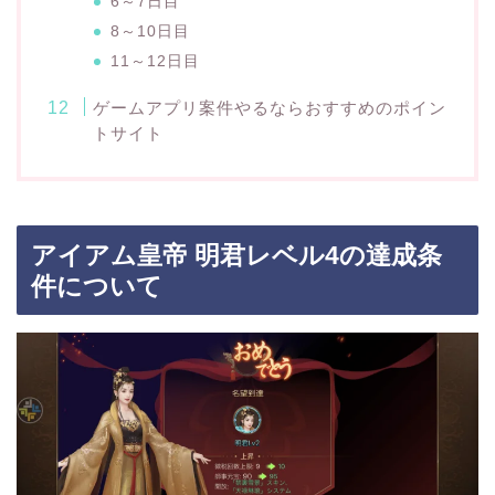
6～7日目
8～10日目
11～12日目
ゲームアプリ案件やるならおすすめのポイン
トサイト
アイアム皇帝 明君レベル4の達成条
件について