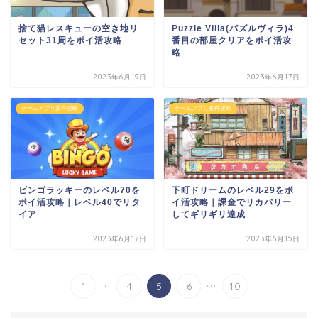
捨て猫レスキューの空き地リ
Puzzle Villa(パズルヴィラ)4
セット31周をポイ活攻略
番目の部屋クリアをポイ活攻
略
2023年6月19日
2023年6月17日
ゲームアプリ案件攻略
ゲームアプリ案件攻略
ビンゴラッキーのレベル70を
下町ドリームのレベル29をポ
ポイ活攻略｜レベル40でリタ
イ活攻略｜課金でリカバリー
イア
してギリギリ達成
2023年6月17日
2023年6月15日
...
...
1
4
5
6
10