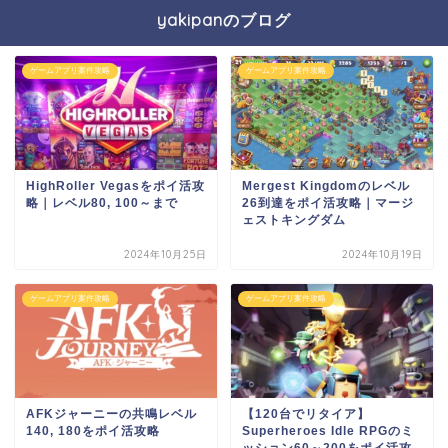
yakipanのブログ
ゲームアプリ案件攻略
ゲームアプリ案件攻略
HighRoller Vegasをポイ活攻
Mergest Kingdomのレベル
略｜レベル80, 100～まで
26到達をポイ活攻略｜マージ
ェストキングダム
2024年10月25日
2024年10月19日
ゲームアプリ案件攻略
ゲームアプリ案件攻略
AFKジャーニーの共鳴レベル
【120台でリタイア】
140, 180をポイ活攻略
Superheroes Idle RPGのミ
ッション60～200をポイ活攻